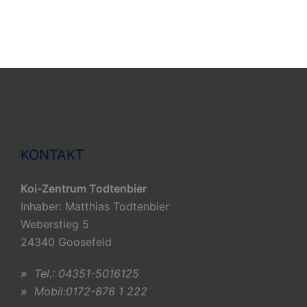
KONTAKT
Koi-Zentrum Todtenbier
Inhaber: Matthias Todtenbier
Weberstieg 5
24340 Goosefeld
»
Tel.: 04351-5016125
»
Mobil:0172-878 1 222