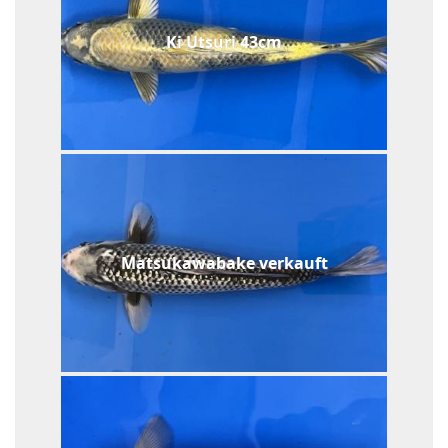
Ki Utsuri 43cm
Matsukawabake verkauft