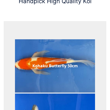
Handpick High Quality Koi
Kohaku Butterfly 50cm