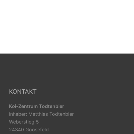
KONTAKT
Koi-Zentrum Todtenbier
Inhaber: Matthias Todtenbier
Weberstieg 5
24340 Goosefeld