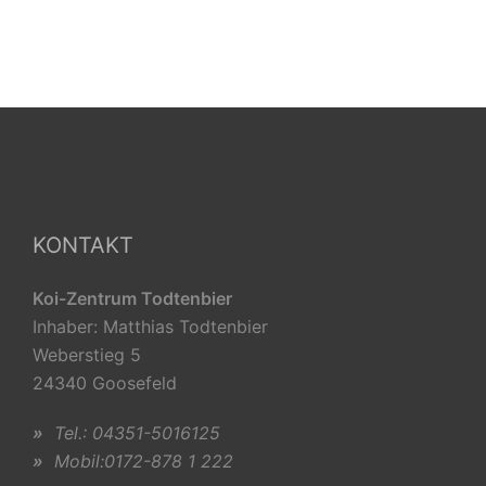
KONTAKT
Koi-Zentrum Todtenbier
Inhaber: Matthias Todtenbier
Weberstieg 5
24340 Goosefeld
»
Tel.: 04351-5016125
»
Mobil:0172-878 1 222