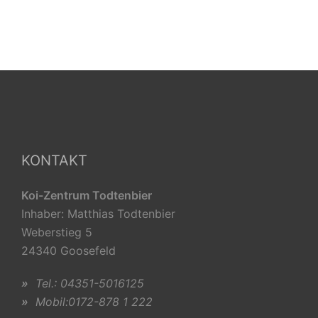
KONTAKT
Koi-Zentrum Todtenbier
Inhaber: Matthias Todtenbier
Weberstieg 5
24340 Goosefeld
»
Tel.: 04351-5016125
»
Mobil:0172-878 1 222