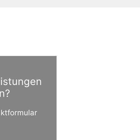
eistungen
n?
aktformular