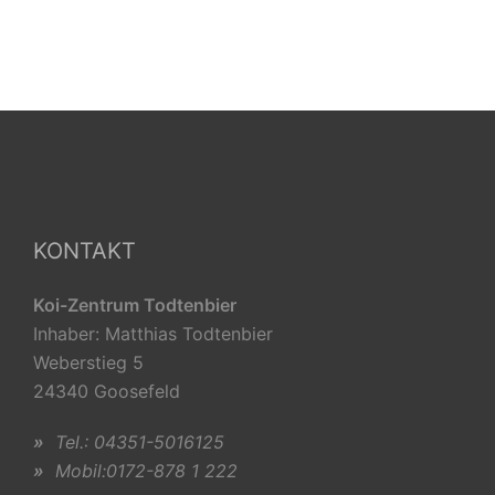
KONTAKT
Koi-Zentrum Todtenbier
Inhaber: Matthias Todtenbier
Weberstieg 5
24340 Goosefeld
»
Tel.: 04351-5016125
»
Mobil:0172-878 1 222