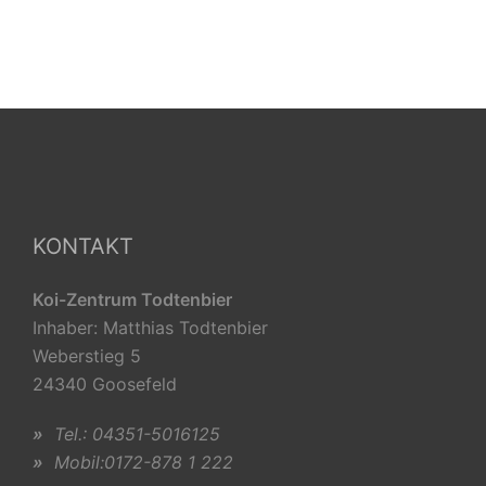
KONTAKT
Koi-Zentrum Todtenbier
Inhaber: Matthias Todtenbier
Weberstieg 5
24340 Goosefeld
»
Tel.: 04351-5016125
»
Mobil:0172-878 1 222