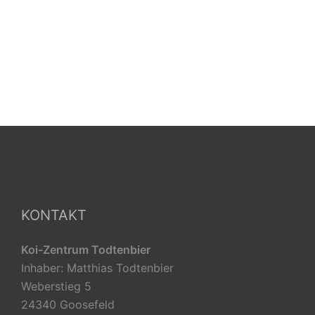
KONTAKT
Koi-Zentrum Todtenbier
Inhaber: Matthias Todtenbier
Weberstieg 5
24340 Goosefeld