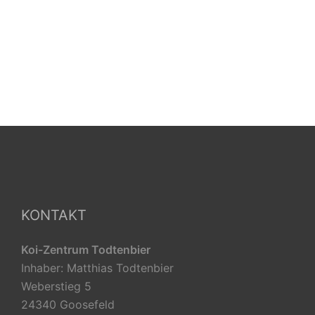
KONTAKT
Koi-Zentrum Todtenbier
Inhaber: Matthias Todtenbier
Weberstieg 5
24340 Goosefeld