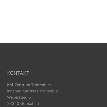
KONTAKT
Koi-Zentrum Todtenbier
Inhaber: Matthias Todtenbier
Weberstieg 5
24340 Goosefeld