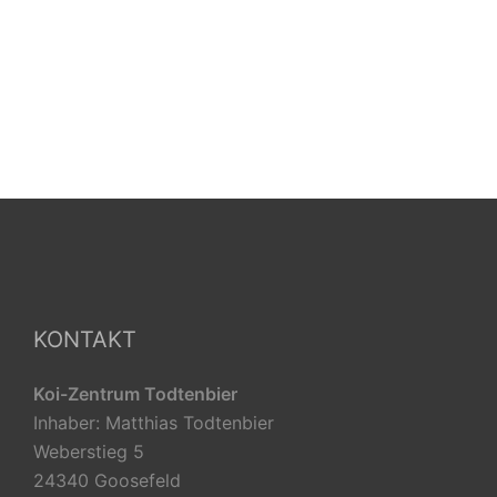
KONTAKT
Koi-Zentrum Todtenbier
Inhaber: Matthias Todtenbier
Weberstieg 5
24340 Goosefeld