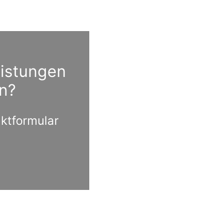
eistungen
n?
aktformular