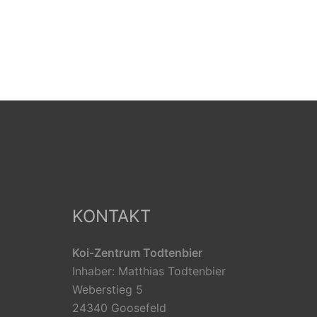
KONTAKT
Koi-Zentrum Todtenbier
Inhaber: Matthias Todtenbier
Weberstieg 5
24340 Goosefeld