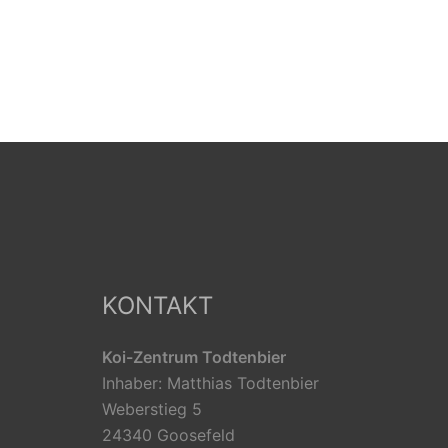
KONTAKT
Koi-Zentrum Todtenbier
Inhaber: Matthias Todtenbier
Weberstieg 5
24340 Goosefeld