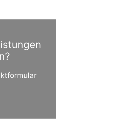
eistungen
n?
aktformular