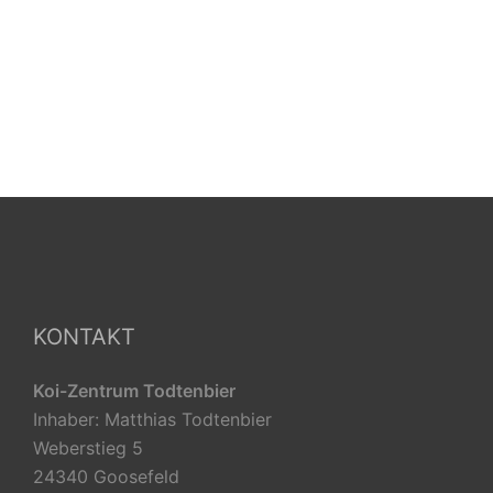
KONTAKT
Koi-Zentrum Todtenbier
Inhaber: Matthias Todtenbier
Weberstieg 5
24340 Goosefeld