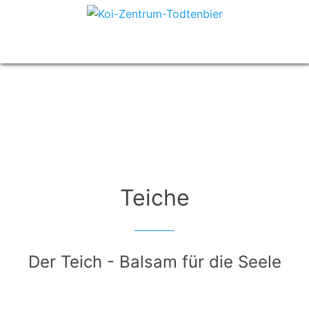
Zum
Inhalt
Menü
springen
umschalten
Teiche
Der Teich - Balsam für die Seele